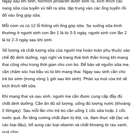
Ngay sau khi sinh, hormon
prolactin
được sinh ra, kích thích các
nang sữa của tuyến vú tiết ra sữa, tập trung vào các ống tuyến rồi
7 loại thức ăn giảm cholesterol cho cơ thể
đổ vào ống góp sữa.
Mỗi núm vú có 12 lỗ thông với ống góp sữa. Sự xuống sữa bình
Trắc nghiệm thức ăn và sức khỏe
thường ở người sinh con lần 1 là từ 3-5 ngày, người sinh con lần 2
là từ 2-3 ngày sau khi sinh.
Close
Số lượng và chất lượng sữa của người mẹ hoàn toàn phụ thuộc vào
chế độ dinh dưỡng, ngủ nghỉ và trạng thái tinh thần trong khi mang
thai cũng như trong thời gian cho con bú. Để bảo vệ nguồn sữa mẹ,
cần chăm sóc hai bầu vú từ khi mang thai. Ngay sau sinh cần cho
trẻ bú sớm (trong vòng 1 giờ sau khi sinh). Phản xạ mút của trẻ sẽ
kích thích tiết sữa.
Khi mang thai và sau sinh, người mẹ cần được cung cấp đầy đủ
chất dinh dưỡng. Cần ăn đủ số lượng, uống đủ lượng nước (khoảng
2 lít/ngày). Sau mỗi lần cho trẻ bú cần uống 1 cốc sữa hoặc 1 cốc
nước quả. Ăn tăng cường chất đạm từ thịt, cá, đạm thực vật (lạc và
các loại đậu), bổ sung các loại vitamin và chất khoáng từ rau xanh,
quả chín.