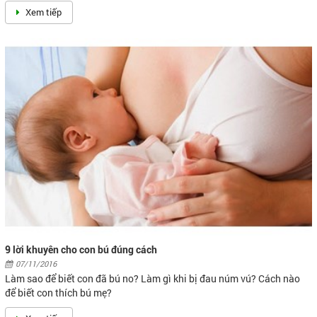
Cà gai leo - Thảo dược “gối đầu” của người men gan cao
22/05/2025
Men gan tăng cao gây ra rất nhiều hậu quả xấu và những biến chứng
nguy hiểm đối với cơ thể người bệnh. Cà gai...
Xem tiếp