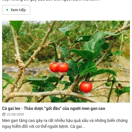
Trà dây – Cứu tinh của người viêm loét dạ dày
22/05/2025
Viêm loét dạ dày là một trong những căn bệnh nguy hiểm nhất hiện
nay. Không chỉ gây đau đớn cho người bệnh mà còn...
Xem tiếp