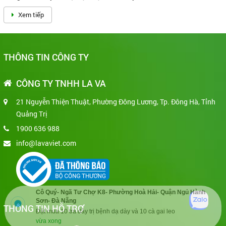
10 Bí quyết giảm cân sau khi sinh
18/07/2012
Khi mang thai, trọng lượng cơ thể của người mẹ có thể tăng lên từ 12-
20 kg. Sau chuyến vượt cạn, bạn cảm thấy...
Xem tiếp
THÔNG TIN CÔNG TY
Cô Quý- Ngã Tư Chợ K8- Phường Hoà Hải- Quận Ngủ Hành
Sơn- Đà Nẵng
CÔNG TY TNHH LA VA
Đặt mua 10 trà dây trị bệnh dạ dày và 10 cà gai leo
vừa xong