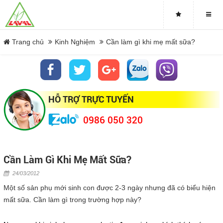
7 cách giúp bạn làm sạch và bảo vệ gan
Trang chủ
Kinh Nghiệm
Cần làm gì khi mẹ mất sữa?
Sau khi sinh cần làm gì để có đủ sữa mẹ cho con bú?
Khi cho con bú nên ăn uống như thế nào?
Để bé luôn luôn được bú sữa mẹ
HỖ TRỢ TRỰC TUYẾN
Những mẹo siêu giảm béo bụng sau sinh
0986 050 320
Cách chăm sóc tóc rụng
Cần Làm Gì Khi Mẹ Mất Sữa?
Giúp mẹ giảm chi phí khi sinh nở
24/03/2012
Một số sản phụ mới sinh con được 2-3 ngày nhưng đã có biểu hiện
Bà bầu nên và không nên ăn gì?
mất sữa. Cần làm gì trong trường hợp này?
Mẹo giúp nhận biết giới tính bé trong bụng mẹ