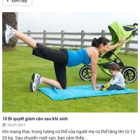
9 lời khuyên cho con bú đúng cách
07/11/2016
Làm sao để biết con đã bú no? Làm gì khi bị đau núm vú? Cách nào
để biết con thích bú mẹ?
Xem tiếp