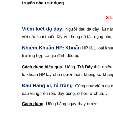
truyền nhau sử dụng.
3 
Viêm loét dạ dày:
Người đau dạ dày lâu nă
với các loại thuốc tây vì không có tác dụng phụ
Nhiễm Khuẩn HP
Khuẩn
:
HP
là 1 loại kh
trường hợp cả gia đình đều bị.
:
Cách dùng hiệu quả
Uống
Trà Dây
thật nhiề
lo khuẩn HP lây cho người thân, không sợ khán
Đau Hang vị, tá tràng
: Cũng như viêm dạ dà
đau vùng trên rốn, đầy bụng, ợ hơi, ợ chua…
Cách dùng
: Uống hằng ngày thay nước.