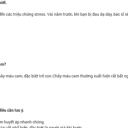
iết.
ến các triệu chứng stress. Vài năm trước, khi bạn bị đau dạ dày, bác sĩ sẽ
cam?
chảy máu cam, đặc biệt trẻ con.Chảy máu cam thường xuất hiện rất bất ng
iều cần lưu ý.
m huyết áp nhanh chóng.
ại rất phổ biến, đặc biệt là người già khi bước...