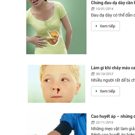
Chứng đau dạ dày cần b
10/01/2014
Đau dạ dày có thể dẫn đ
Xem tiếp
Làm gì khi chảy máu 
30/10/2012
Nhiều người rất dể bị 
Xem tiếp
Cao huyết áp – những đ
22/11/2016
Những mẹo vặt làm giả
Bệnh cao huyết áp hiện t