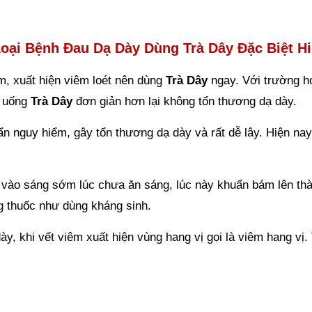
Loại Bệnh Đau Dạ Dày Dùng Trà
Dây Đặc Biệt Hi
m, xuất hiện viêm loét nên dùng
Trà Dây
ngay. Với trường h
, uống
Trà Dây
đơn giản hơn lại không tổn thương dạ dày.
uẩn nguy hiểm, gây tổn thương dạ dày và rất dễ lây. Hiện n
u vào sáng sớm lúc chưa ăn sáng, lúc này khuẩn bám lên th
g thuốc như dùng kháng sinh.
y, khi vết viêm xuất hiện vùng hang vị gọi là viêm hang vị.