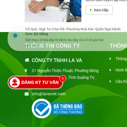
Xem tiếp
Cô Quý- Ngã Tư Chợ K8- Phường Hoà Hải- Quận Ngủ Hành
Sơn- Đà Nẵng
Đặt mua 10 trà dây trị bệnh dạ dày và 10 cà gai leo
THÔNG TIN CÔNG TY
THÔNG
vừa xong
Thông 
CÔNG TY TNHH LA VA
Hình t
21 Nguyễn Thiện Thuật, Phường Đông
Lương, Tp. Đông Hà, Tỉnh Quảng Trị
X
Câu hỏ
1900 636 988
info@lavaviet.com