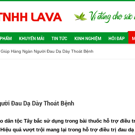
 PHẨM
KHUYẾN MÃI
TIN TỨC
KINH NGHIỆM
HỎI ĐÁP
M
 Giúp Hàng Ngàn Người Đau Dạ Dày Thoát Bệnh
gười Đau Dạ Dày Thoát Bệnh
 dân tộc Tây bắc sử dụng trong bài thuốc hỗ trợ điều trị
Hiệu quả vượt trội mang lại trong hỗ trợ điều trị đau d