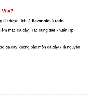
n Vậy?
g đủ dược tính là
flavonoid
và
tatin.
niêm mạc dạ dày. Tác dụng diệt khuẩn Hp
acid dạ dày không bào mòn dạ dày ( là nguyên