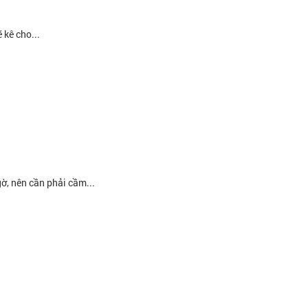
 kê cho...
ờ, nên cần phải cầm...