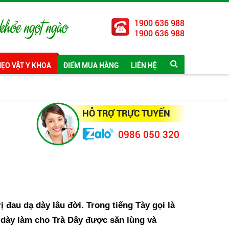
1900 636 988
1900 636 988
ẸO VẶT Y KHOA
ĐIỂM MUA HÀNG
LIÊN HỆ
HỖ TRỢ TRỰC TUYẾN
0986 050 320
 đau dạ dày lâu đời. Trong tiếng Tày gọi là
ạ dày làm cho Trà Dây được săn lùng và