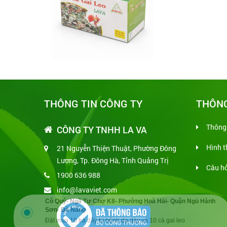
THÔNG TIN CÔNG TY
THÔNG
Thông 
CÔNG TY TNHH LA VA
Hình t
21 Nguyễn Thiện Thuật, Phường Đông
Lương, Tp. Đông Hà, Tỉnh Quảng Trị
Câu hỏ
1900 636 988
info@lavaviet.com
Cô Quý- Ngã Tư Chợ K8- Phường Hoà Hải- Quận Ngủ Hành
Sơn- Đà Nẵng
Đặt mua 10 trà dây trị bệnh dạ dày và 10 cà gai leo