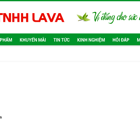
 PHẨM
KHUYẾN MÃI
TIN TỨC
KINH NGHIỆM
HỎI ĐÁP
M
a