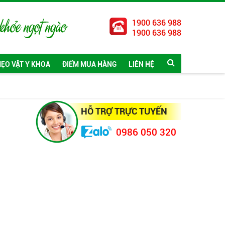
1900 636 988
1900 636 988
ẸO VẶT Y KHOA
ĐIỂM MUA HÀNG
LIÊN HỆ
HỖ TRỢ TRỰC TUYẾN
0986 050 320